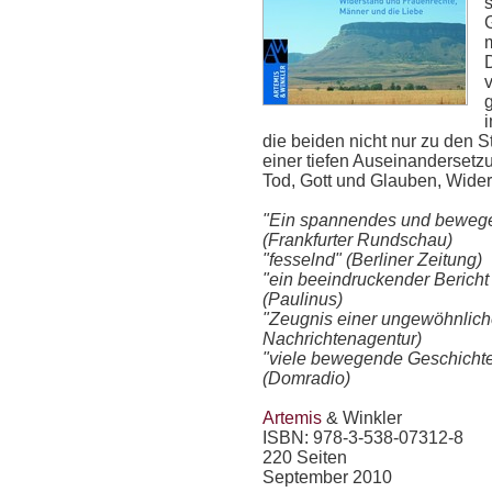
s
D
v
die beiden nicht nur zu den S
einer tiefen Auseinanderset
Tod, Gott und Glauben, Wider
"Ein spannendes und bewe
(Frankfurter Rundschau)
"fesselnd" (Berliner Zeitung)
"ein beeindruckender Berich
(Paulinus)
"Zeugnis einer ungewöhnlic
Nachrichtenagentur)
"viele bewegende Geschichte
(Domradio)
Artemis
& Winkler
ISBN: 978-3-538-07312-8
220 Seiten
September 2010